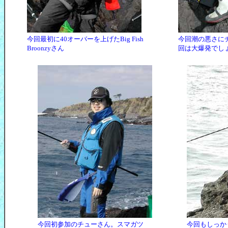
今回最初に40オーバーを上げたBig Fish
今回潮の悪さに
Broonzyさん
回は大爆発でし
今回初参加のチューさん。スマガツ
今回もしっか