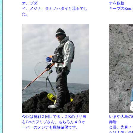
オ、ブダ
ナを数枚
イ、メジナ、タカノハダイと流石でし
キープのKou
た。
今回は挑戦２回目で３．２Kのササヨ
いまや大島の
をGetのフミゾさん、もちろん４０オ
赤岩
ーバーのメジナも数枚確保です。
会長。先月７
らは人気も全