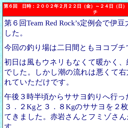
第６回 日時：２００２年２月２２日（金）～２４日（日）
チ
第６回Team Red Rock’s定例会
した。
今回の釣り場は二日間ともヨコブチ
初日は風もウネリもなくて暖かく、
でした。しかし潮の流れは悪くて右
れていただけです。
午後３時半頃からササヨ釣りへ行っ
３．２Kgと３．８Kgのササヨを２
てきました。赤岩さんとフミゾさん
す。