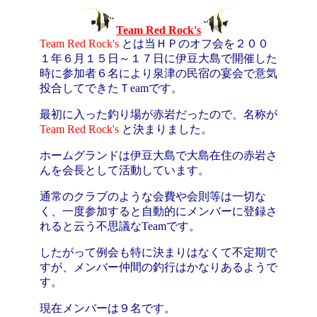
Team Red Rock's
Team Red Rock's
とは当ＨＰのオフ会を２００
１年６月１５日～１７日に伊豆大島で開催した
時に参加者６名により泉津の民宿の宴会で意気
投合してできたＴeamです。
最初に入った釣り場が赤岩だったので、名称が
Team Red Rock's
と決まりました。
ホームグランドは伊豆大島で大島在住の赤岩さ
んを会長として活動しています。
通常のクラブのような会費や会則等は一切な
く、一度参加すると自動的にメンバーに登録さ
れると云う不思議なTeamです。
したがって例会も特に決まりはなくて不定期で
すが、メンバー仲間の釣行はかなりあるようで
す。
現在メンバーは９名です。