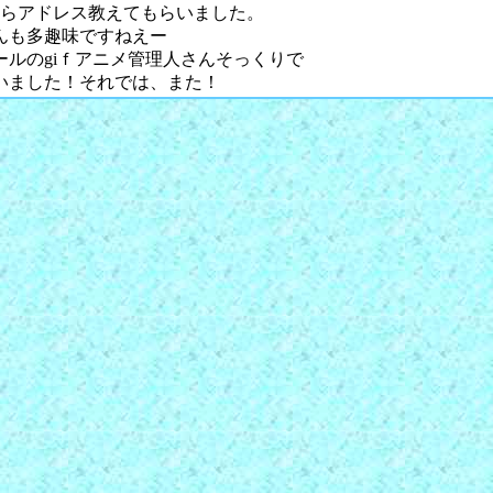
からアドレス教えてもらいました。
んも多趣味ですねえー
ールのgiｆアニメ管理人さんそっくりで
いました！それでは、また！