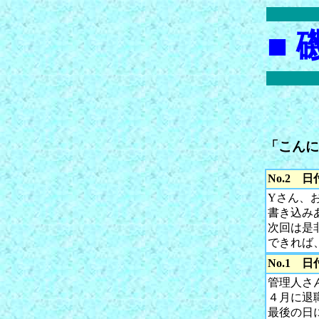
■
「こんに
No.2
日
Yさん、
書き込み
次回は是
できれば、
No.1
日
管理人さ
４月に退
最後の日