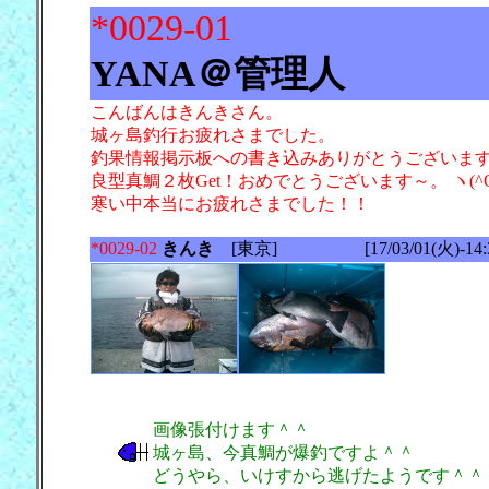
*0029-01
YANA＠管理人
こんばんはきんきさん。
城ヶ島釣行お疲れさまでした。
釣果情報掲示板への書き込みありがとうございま
良型真鯛２枚Get！おめでとうございます～。 ヽ(^O
寒い中本当にお疲れさまでした！！
*0029-02
きんき
[東京] [17/03/01(火)-14:3
画像張付けます＾＾
城ヶ島、今真鯛が爆釣ですよ＾＾
どうやら、いけすから逃げたようです＾＾