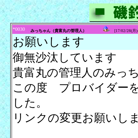
*0030
みっちゃん（貴富丸の管理人）
[17/02/28(月)-
お願いします
御無沙汰しています
貴富丸の管理人のみっ
この度 プロバイダーをD
した。
リンクの変更お願いし