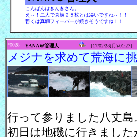
こんばんはきんきさん。
え～！二人で真鯛２５枚とは凄いですね～！！
暫くは真鯛フィーバーが続きそうですね！！
*0028
YANA＠管理人
[17/02/28(月)-01:27]
メジナを求めて荒海に挑
行って参りました八丈島
初日は地磯に行きました