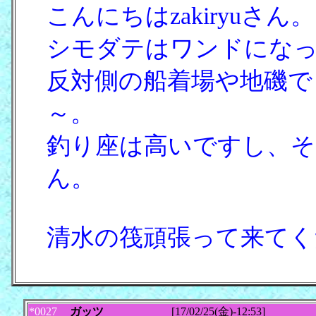
こんにちはzakiryuさん。
シモダテはワンドにな
反対側の船着場や地磯で
～。
釣り座は高いですし、そ
ん。
清水の筏頑張って来てく
*0027
ガッツ
[17/02/25(金)-12:53]