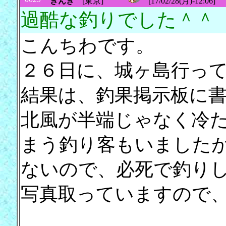
きんき
[東京]
[17/02/28(月)-12:06]
過酷な釣りでした＾＾
こんちわです。
２６日に、城ヶ島行っ
結果は、釣果掲示板に
北風が半端じゃなく冷
まう釣り客もいました
ないので、必死で釣り
写真取っていますので