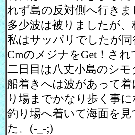
れず島の反対側へ行きま
多少波は被りましたが、
私はサッパリでしたが同行
CmのメジナをGet！さ
二日目は八丈小島のシモ
船着きへは波があって着
り場までかなり歩く事に
釣り場へ着いて海面を見
た。(-_-;)