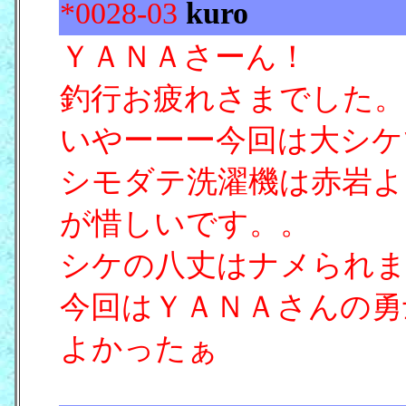
*0028-03
kuro
[17/02
ＹＡＮＡさーん！
釣行お疲れさまでした。
いやーーー今回は大シケ
シモダテ洗濯機は赤岩よ
が惜しいです。。
シケの八丈はナメられ
今回はＹＡＮＡさんの勇
よかったぁ