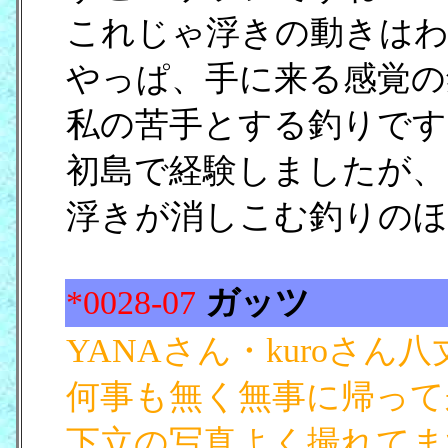
これじゃ浮きの動きはわ
やっぱ、手に来る感覚の
私の苦手とする釣りです
初島で経験しましたが、
浮きが消しこむ釣りのほ
*0028-07
ガッツ
[17/0
YANAさん・kuroさ
何事も無く無事に帰って
下立の写真よく撮れてま