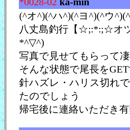
*0028-02
ka-min
[17/0
(^オ^)(^ハ^)(^ヨ^)(^ウ^)(
八丈島釣行【☆;:*:;☆オツカ
*^▽^)ゝ
写真で見せてもらって凄
そんな状態で尾長をGE
針ハズレ・ハリス切れで
たのでしょう
帰宅後に連絡いただき有