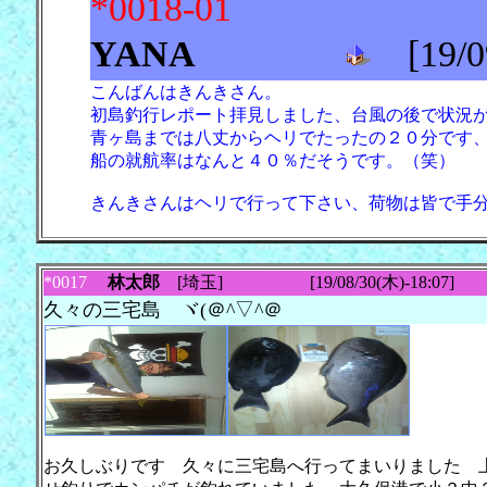
*0018-01
YANA
[19/09
こんばんはきんきさん。
初島釣行レポート拝見しました、台風の後で状況
青ヶ島までは八丈からヘリでたったの２０分です
船の就航率はなんと４０％だそうです。（笑）
きんきさんはヘリで行って下さい、荷物は皆で手
*0017
林太郎
[埼玉] [19/08/30(木)-18:07]
久々の三宅島 ヾ(＠^▽^＠
お久しぶりです 久々に三宅島へ行ってまいりました 