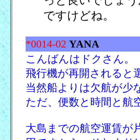
っと良いでしょう
ですけどね。
*0014-02
YANA
こんばんはドクさん。
飛行機が再開されると
当然船よりは欠航が少
ただ、便数と時間と航
大島までの航空運賃が片道1