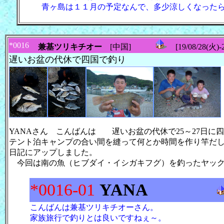
青ヶ島は１１月の予定なんで、多少涼しくなった
*0016
兼基ツリキチオー
[中国]
[19/08/28(火)-2
遅いお盆の代休で四国で釣り
YANAさん こんばんは 遅いお盆の代休で25～27日
テント泊キャンプの合い間を縫って何とか時間を作り竿だ
日記にアップしました。
今回は南の魚（ヒブダイ・イシガキフグ）を釣ったヤック
*0016-01
YANA
こんばんは兼基ツリキチオーさん。
家族旅行で釣りとは良いですねぇ～。