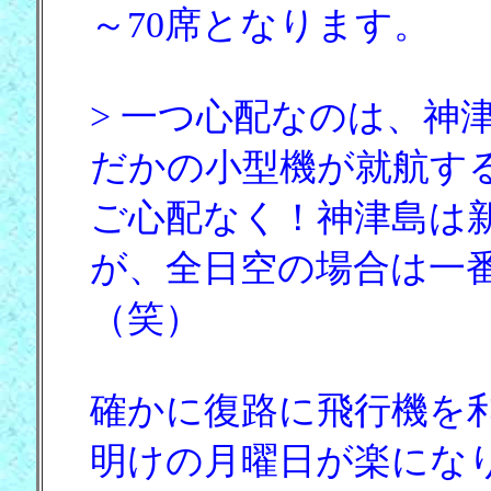
～70席となります。
> 一つ心配なのは、神
だかの小型機が就航す
ご心配なく！神津島は
が、全日空の場合は一番
（笑）
確かに復路に飛行機を
明けの月曜日が楽にな