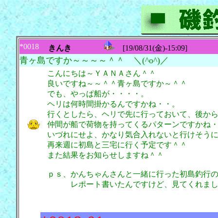
*0018
きんき
[19/08/31(金)-15:09]
青ヶ島ですか～～～～＾＾ ＼(^o^)／
こんにちは～ＹＡＮＡさん＾＾
良いですね～～＾＾青ヶ島ですか～＾＾
でも、やっぱ船が・・・・。
ヘリは何時間掛かるんですかね・・。
行くとしたら、ヘリで先に行っておいて、後か
仲間が船で荷物を持ってくるパターンですかね
いづれにせよ、かなり気合入れないと行けそう
再来週に初島と三宅に行く予定です＾＾
また結果をお知らせしますね＾＾
ｐｓ、かんちゃんさんと一緒に行った初島釣行
レポート書いたんですけど、見てくれ