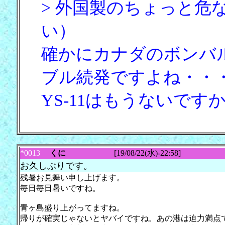
> 外国製のちょっと危
い）
確かにカナダのボンバ
ブル続発ですよね・・
YS-11はもうないです
*0013
くに
[19/08/22(水)-22:58]
お久しぶりです。
残暑お見舞い申し上げます。
毎日毎日暑いですね。
青ヶ島盛り上がってますね。
帰りが確実じゃないとヤバイですね。あの港は迫力満点