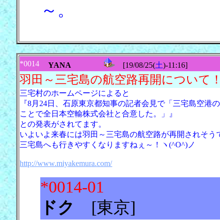
～。
*0014
YANA
[19/08/25(
土
)-11:16]
羽田～三宅島の航空路再開について
三宅村のホームページによると
『8月24日、石原東京都知事の記者会見で「三宅島空港
ことで全日本空輸株式会社と合意した。」』
との発表がされてます。
いよいよ来春には羽田～三宅島の航空路が再開されそう
三宅島へも行きやすくなりますねぇ～！ヽ(^O^)ノ
http://www.miyakemura.com/
*0014-01
ドク
[東京] [19/0