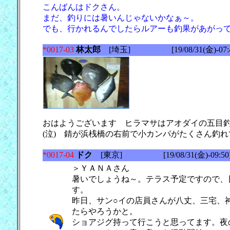
こんばんはドクさん。
まだ、釣りには暑いんじゃないかなぁ～。
でも、行かれるんでしたらルアーも釣果があがっ
*0017-03
林太郎
[埼玉] [19/08/31(金)-07:4
おはようございます ヒラマサはアオダイの五目
(泣) 錆が浜桟橋の右前で小カンパがたくさん釣
*0017-04
ドク
[東京] [19/08/31(金)-09:50
＞ＹＡＮＡさん
暑いでしょうね～。テラス予定ですので、
す。
昨日、サン○イの店員さんが八丈、三宅、
たらやろうかと。
ショアジグ持って行こうと思ってます。夜