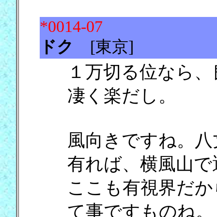
*0014-07
ドク
[東京] [19/08/
１万切る位なら、
凄く楽だし。
風向きですね。八
有れば、横風山で
ここも有視界だか
て事ですものね。