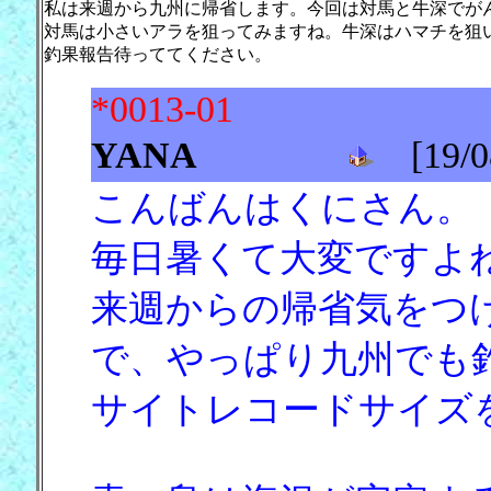
私は来週から九州に帰省します。今回は対馬と牛深でが
対馬は小さいアラを狙ってみますね。牛深はハマチを狙
釣果報告待っててください。
*0013-01
YANA
[19/08
こんばんはくにさん。
毎日暑くて大変ですよ
来週からの帰省気をつ
で、やっぱり九州でも
サイトレコードサイズ