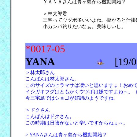
ＹＡＮＡさんは青ヶ島から機動開始？
＞林太郎君
三宅ってウツボ多いいよね。掛かると仕掛
小カンパ釣りたいなぁ。美味しいし。
*0017-05
YANA
[19/08
＞林太郎さん
こんばんは林太郎さん。
このサイズのヒラマサは凄いと思いますょ！おめでと
イシガキフグはともかくウツボは嫌ですよね～。
今三宅島ではショゴが好調のようですね。
＞ドクさん
こんばんはドクさん。
この時期は日陰がないと辛いですからねぇ～。
> YANAさんは青ヶ島から機動開始？