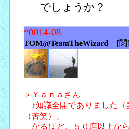
でしょうか？
*0014-08
TOM@TeamTheWizard
[
＞Ｙａｎａさん
↑知識全開でありました（
（苦笑）。
なるほど。５０席以上なら