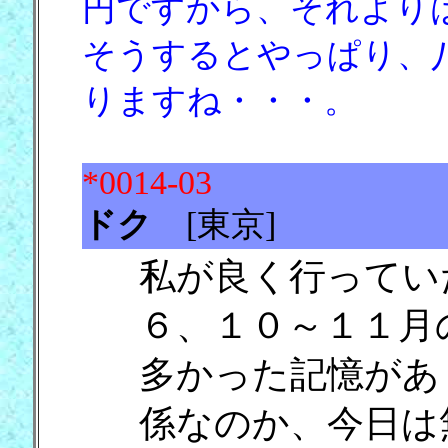
円ですから、それより
そうするとやっぱり、
りますね・・・。
*0014-03
ドク
[東京] [19/0
私が良く行ってい
６、１０～１１月
多かった記憶があ
係なのか、今日は