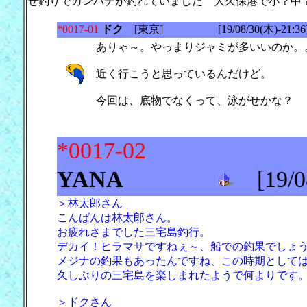
せ釣りでカンパチが釣れていました 大久保港で小？中
*0017-01
ドク
[東京] [19/08/30(木)-21:36
ありゃ～。やっまりジャミが多いいのか。
近く行こうと思っているんだけど。
今回は、底物でなくって、泳がせかな？
*0017-02
YANA
[19/08
＞林太郎さん
こんばんは林太郎さん。
お疲れさまでした三宅島釣行。
デカイ！ヒラマサですねぇ～、船での釣果でしょ
メジナの釣果もあったんですね、この時期として
久しぶりの三宅島を楽しまれたようで何よりです
＞ドクさん