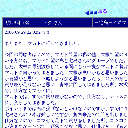
戻る
9月29日（金）
ドク さん
三宅島三本岳マ
2006-09-29 22:02:27 Fri
またまた、マカドに行ってきました。
今回の同船者は７名で、マカド希望の私の他、大根希望の３
いる方２名、マカド希望の私と七島さんのグループでした。
した。大根に最初渡礁している間にもう一隻がマカドに着け
マカドに向かって頂きました。大根が良いかもと思いました
が有望かと思い、下船しようかと思いましたら、２人の方も
釣り座が足りないと思い、青根に回して頂きました所、水没
で、仕方なくマカドに。
マカドでは、すでに釣り座がないので、仕方なく、テラスに
れ、入らして頂きました。
ポイントまでは右に投げないといけないのですが、すでに４
七島さんの２本は難しいですが、折角来たので竿を出しまし
仕方ないので、コマセて足下で釣りをしました所、コツコツ
い込まなかったので、餌落ちかなと思い、仕掛けを上げると