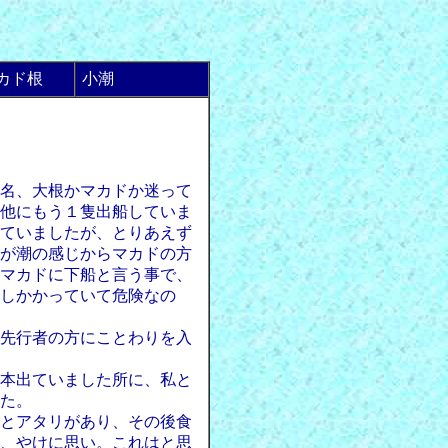
カド根
小潮
名、大根かマカドか迷って
他にもう１隻出船していま
ていましたが、とりあえず
が潮の感じからマカドの方
マカドに下船と言う事で、
しかかっていて危険なの
先行者の方にことわりを入
本出ていました所に、私と
た。
とアタリがあり、その後食
、やけに思い。これはと思