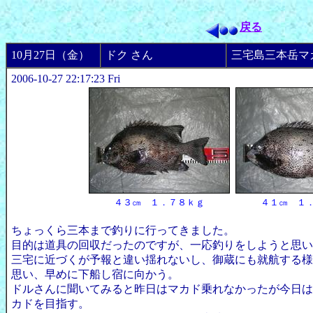
戻る
10月27日（金）
ドク さん
三宅島三本岳マ
2006-10-27 22:17:23 Fri
４３㎝ １．７８ｋｇ
４１㎝ １
ちょっくら三本まで釣りに行ってきました。
目的は道具の回収だったのですが、一応釣りをしようと思い
三宅に近づくが予報と違い揺れないし、御蔵にも就航する様
思い、早めに下船し宿に向かう。
ドルさんに聞いてみると昨日はマカド乗れなかったが今日は
カドを目指す。