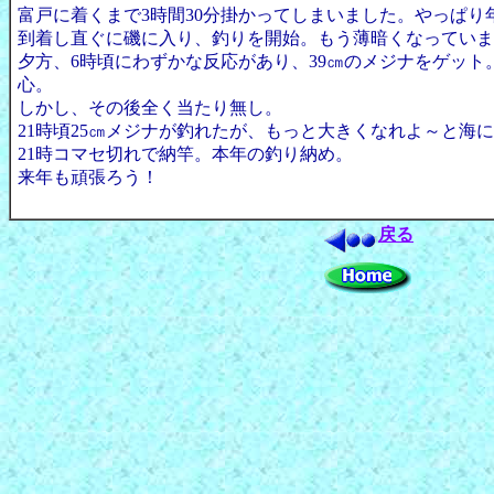
富戸に着くまで3時間30分掛かってしまいました。やっぱり
到着し直ぐに磯に入り、釣りを開始。もう薄暗くなっていま
夕方、6時頃にわずかな反応があり、39㎝のメジナをゲット
心。
しかし、その後全く当たり無し。
21時頃25㎝メジナが釣れたが、もっと大きくなれよ～と海
21時コマセ切れで納竿。本年の釣り納め。
来年も頑張ろう！
戻る