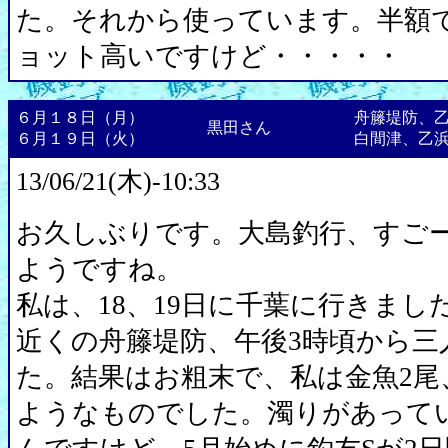
た。それから使っています。半額で
ョット高いですけど・・・・・
６月１８日（月）
舟籐堤防、
黒田さん
６月１９日（火）
白間津、乙
13/06/21(木)-10:33
お久しぶりです。大島釣行、すご
ようですね。
私は、18、19日に千葉に行きまし
近くの舟籐堤防、午後3時頃から三
た。結果はお粗末で、私は金魚2尾
ようなものでした。濁りがあって