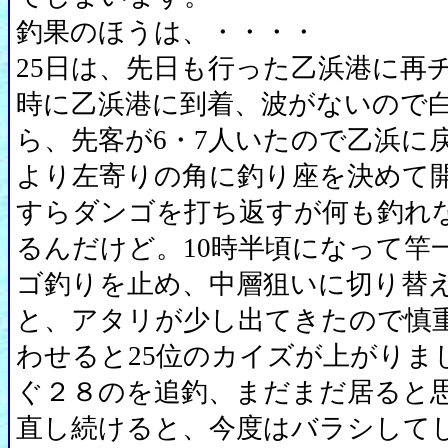
釣果のほうは、・・・・
25日は、先日も行った乙浜港に再
時に乙浜港に到着、波がないので
ら、先客が6・7人いたので乙浜に
より左寄りの角に釣り座を決めて
すらダンゴを打ち返すが何も釣れ
るんだけど。10時半頃になって竿
ゴ釣りを止め、中層狙いに切り替
と、アタリが少し出てきたので慎
わせると25位のカイズが上がりま
ぐ２８のを追釣、まだまだ居ると
直し続けると、今度はバラシして