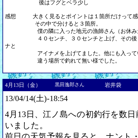
後はフグとベラ少し
感想 大きく見るとポイントは１箇所だけって感
その中で分けると３箇所。
僕の隣に入った地元の漁師さん（お休みだ
４０センチ、３０センチと上げ、その後３
ナと
アイナメを上げてました。他にも入ってい
違う場所で釣れて無い様でした。
4月13日（金）
黒田逸郎さん
岩井袋
13/04/14(土)-18:54
4月13日、江ノ島への初釣行を数
いました。
前日の天気予報を見ると、ナント