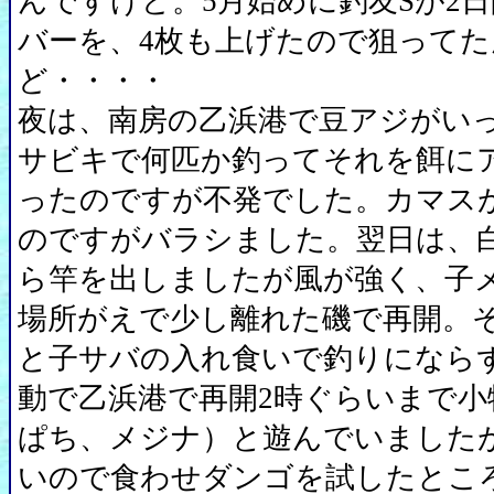
んですけど。5月始めに釣友Sが2日間
バーを、4枚も上げたので狙って
ど・・・・
夜は、南房の乙浜港で豆アジがい
サビキで何匹か釣ってそれを餌に
ったのですが不発でした。カマス
のですがバラシました。翌日は、白
ら竿を出しましたが風が強く、子
場所がえで少し離れた磯で再開。
と子サバの入れ食いで釣りになら
動で乙浜港で再開2時ぐらいまで小
ぱち、メジナ）と遊んでいました
いので食わせダンゴを試したとこ