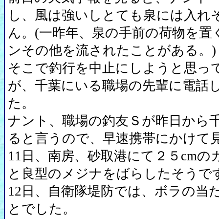
し、風は強いしとても泉には入れ
ん。(一昨年、泉の手前の荷物を置
ンその他を流されたことがある。)
そこで釣行を中止にしようと思っ
が、千葉にいる職場の先輩に電話
た。
ナント、職場の釣友Ｓが昨日から
ると言うので、早速携帯にかけて
11日、南房、砂取港にて２５cmの
と良型のメジナをばらしたそうで
12日、自衛隊堤防では、ボラの当
とでした。