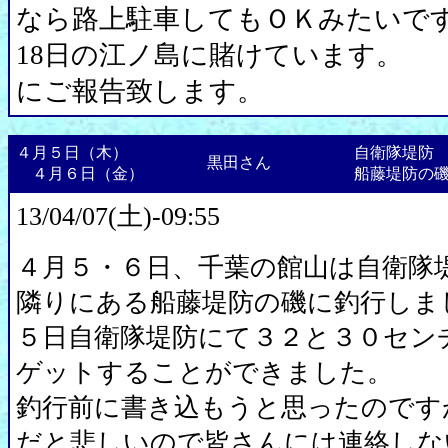
なら路上駐車してもＯＫみたいで
18日の江ノ島に賭けています。
にご報告致します。
４月５日（木）
自衛隊堤防
黒田さん
４月６日（金）
船藤堤防の
13/04/07(土)-09:55
４月５・６日、千葉の館山は自衛隊
隣りにある船藤堤防の磯に釣行しま
５日自衛隊堤防にて３２と３０セン
ゲットすることができました。
釣行前に書き込もうと思ったのです
だと悲しいので皆さんには連絡しな