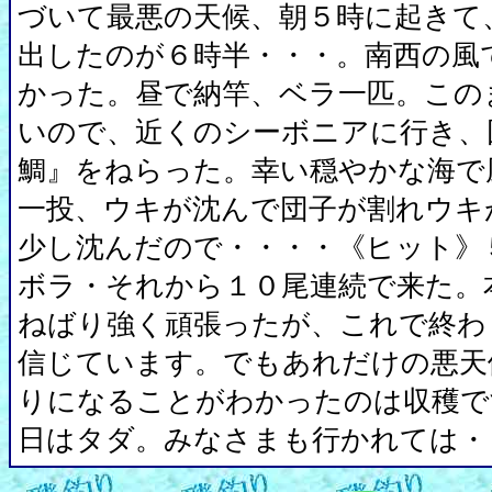
づいて最悪の天候、朝５時に起きて
出したのが６時半・・・。南西の風
かった。昼で納竿、ベラ一匹。この
いので、近くのシーボニアに行き、
鯛』をねらった。幸い穏やかな海で
一投、ウキが沈んで団子が割れウキ
少し沈んだので・・・・《ヒット》
ボラ・それから１０尾連続で来た。
ねばり強く頑張ったが、これで終わ
信じています。でもあれだけの悪天
りになることがわかったのは収穫で
日はタダ。みなさまも行かれては・