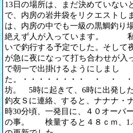
13日の場所は、まだ決めていない
で、内房の岩井袋をリクエストし
は、内房の中でも一級の黒鯛釣り
絶えず人が入っています。 私
いで釣行する予定でした。そして
が急に夜になって打ち合わせが入
で朝一で出掛けるようにしまし
た。・・・・・・・・ ・ ・ 
坊。 5時に起きて、6時に出発し
釣友Ｓに連絡、すると、ナナナ・ナ
時30分頃、一発目に、４０オーバ
の事。 検量すると４８ｃｍ、1.8
の更新でした。