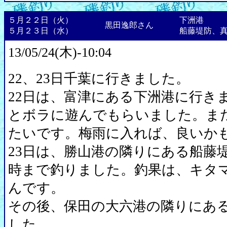
５月２２日（火）
下洲港
黒田逸郎さん
５月２３日（水）
船藤堤防、
13/05/24(木)-10:04
22、23日千葉に行きました。
22日は、富津にある下洲港に行き
とボラに遊んでもらいました。ま
たいです。梅雨に入れば、良いか
23日は、勝山港の隣りにある船藤堤
時まで釣りました。釣果は、キタ
んです。
その後、保田の大六港の隣りにあ
した。