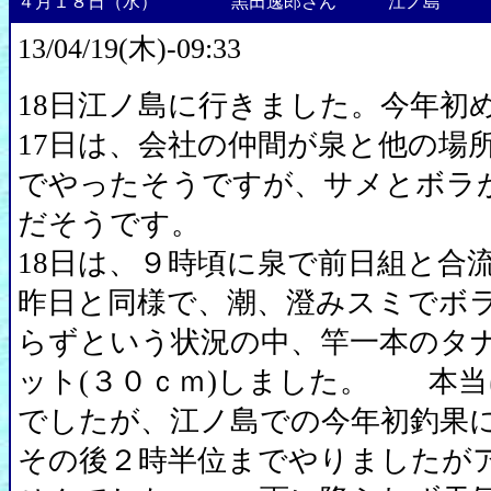
４月１８日（水）
黒田逸郎さん
江ノ島
13/04/19(木)-09:33
18日江ノ島に行きました。今年初
17日は、会社の仲間が泉と他の場
でやったそうですが、サメとボラ
だそうです。
18日は、９時頃に泉で前日組と合
昨日と同様で、潮、澄みスミでボ
らずという状況の中、竿一本のタ
ット(３０ｃｍ)しました。 本
でしたが、江ノ島での今年初釣
その後２時半位までやりましたが