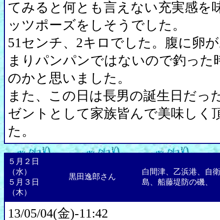
てみると何とも言えない充実感を
ッツポーズをしそうでした。
51センチ、2キロでした。腹に卵
まりパンパンではないので釣った
のかと思いました。
また、この日は長男の誕生日だっ
ゼントとして家族皆んで美味しく
た。
５月２日
（水）
白間津、乙浜港、自
黒田逸郎さん
５月３日
島、船藤堤防の磯、
（木）
13/05/04(金)-11:42