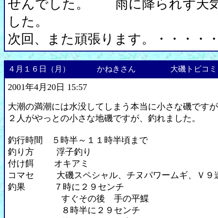
せんでした。 雨に降られず天
した。
次回、また頑張ります。・・・・
４月１６日（月）
かねきさん
大磯トビコ
2001年4月20日 15:57
大潮の満潮には水没してしまう本当に小さな磯ですが
２人がやっとの小さな地磯ですが、釣れました。
釣行時間 ５時半～１１時半頃まで
釣り方 浮子釣り
付け餌 オキアミ
コマセ 大磯スペシャル、チヌパワームギ、Ｖ９
釣果 ７時に２９センチ
すぐその後 手の平鰈
８時半に２９センチ