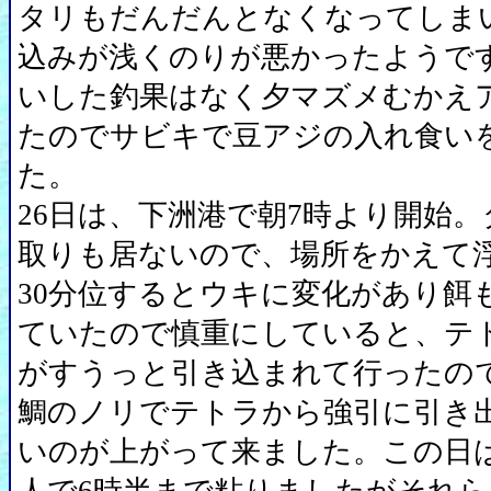
タリもだんだんとなくなってしま
込みが浅くのりが悪かったようで
いした釣果はなく夕マズメむかえ
たのでサビキで豆アジの入れ食い
た。
26日は、下洲港で朝7時より開始
取りも居ないので、場所をかえて
30分位するとウキに変化があり餌
ていたので慎重にしていると、テ
がすうっと引き込まれて行ったの
鯛のノリでテトラから強引に引き
いのが上がって来ました。この日