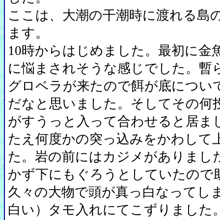
ここは、大潮の干潮時に渡れる島
ます。
10時からはじめました。最初に金
に悩まされそうな感じでした。暫
グロベラが来たので餌が底につい
だなと思いました。そしてその何
がすうっと入って合わせると居ま
たえ何度かの突っ込みをかわして
た。岩の前にはカジメがありまし
かず下にもぐろうとしていたので
久々の大物で頭が真っ白なってし
白い）タモ入れにてこずりました