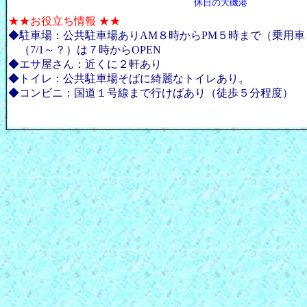
休日の大磯港
★★お役立ち情報 ★★
◆
駐車場：公共駐車場ありAM８時からPM５時まで（乗用
（7/1～？）は７時からOPEN
◆
エサ屋さん：近くに２軒あり
◆
トイレ：公共駐車場そばに綺麗なトイレあり。
◆
コンビニ：国道１号線まで行けばあり（徒歩５分程度）