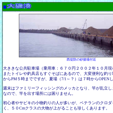
■
西堤防の砂揚場付近
大ききな公共駐車場（乗用車：６７０円２００２年１０月現
またトイレや釣具店もすぐそばにあるので、大変便利な釣り
からPM５時までですが、夏場（7/1～？）は７時からOPEN
週末はファミリーフィッシングのメッカとなり、竿が乱立し
なので、竿を出す場所には困りません。
初心者やサビキの小物釣りの人が多いが、ベテランのクロダ
く、５０Cmクラスの大物が上がることも珍しくあります。