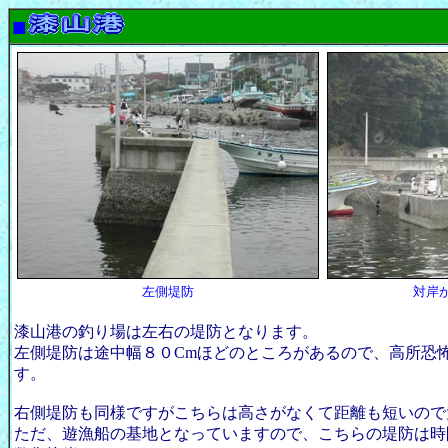
■
左側堤防
対岸
漆山港の釣り場は左右の堤防となります。
左側堤防は途中幅８０Cmほどのところがあるので、高所恐
す。
右側堤防も同様ですがこちらは高さがなくて距離も短いので
ただ、遊漁船の基地となっていますので、こちらの堤防は時