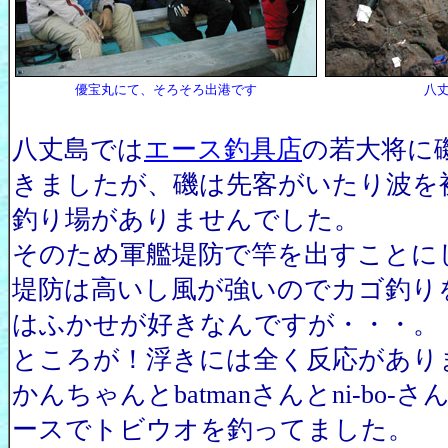
優宝丸にて、そろそろ出港です
八
八丈島では
エース釣具店
の若大将に
きましたが、磯は先客がいたり波を
釣り場がありませんでした。
そのため軍艦堤防で竿を出すことに
堤防は高いし風が強いのでカゴ釣り
はふかせが好きなんですが・・・。
ところが！浮きには全く反応があり
かんちゃんとbatmanさんとni-bo
ースでトビウオを釣ってました。