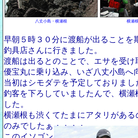
八丈小島・横瀬根
横瀬
早朝５時３０分に渡船が出ることを
釣具店さんに行きました。
渡船は出るとのことで、エサを受け
優宝丸に乗り込み、いざ八丈小島へ
当初はシモダテを予定しておりまし
釣客を下ろしていましたんで、横瀬
した。
横瀬根も渋くてたまにアタリがある
のみでしたぁ・・・・。
このイソゴンベは最初はカサゴだと