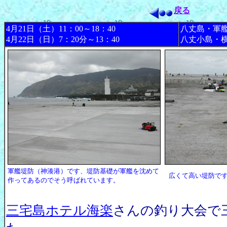
戻る
4月21日（土）11：00～18：40
八丈島・軍
4月22日（日）7：20分～13：40
八丈小島・
軍艦堤防（神湊港）です、堤防基礎が軍艦を沈めて
広くて高い堤防で
作ってあるのでそう呼ばれています。
三宅島ホテル海楽
さんの釣り大会で