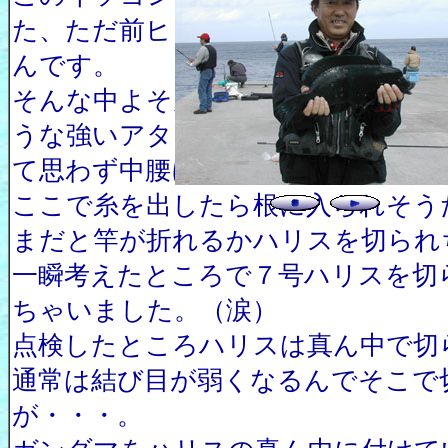
た、ただ前ヒレが横に出ていてこれ
んです。
そんな中よそ見していたら、突然竿
うな強いアタリがあり、２号竿が限
て思わず中腰になり耐えました。
ここで糸を出したら根に入られそう
まだと竿が折れるかハリスを切られ
一瞬考えたところで７号ハリスを切
ちゃいました。（涙）
点検したところハリスは真ん中で切
通常は結び目が弱くなるんでそこで
が・・・。